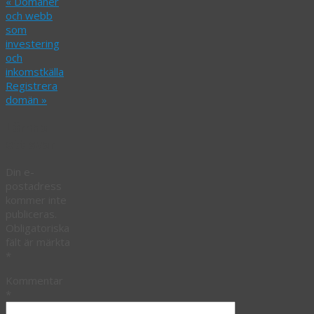
«
Domäner
och webb
som
investering
och
inkomstkälla
Registrera
domän
»
Lämna
ett svar
Din e-
postadress
kommer inte
publiceras.
Obligatoriska
fält är märkta
*
Kommentar
*