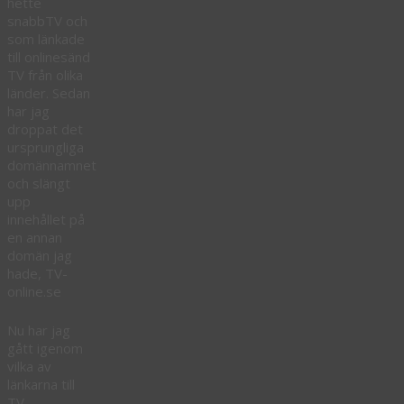
hette
snabbTV och
som länkade
till onlinesänd
TV från olika
länder. Sedan
har jag
droppat det
ursprungliga
domännamnet
och slängt
upp
innehållet på
en annan
domän jag
hade, TV-
online.se
Nu har jag
gått igenom
vilka av
länkarna till
TV-