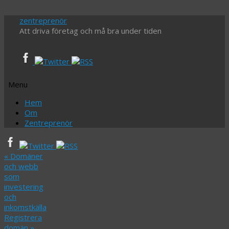
zentreprenör
Att driva företag och må bra under tiden
Menu
Skip
Hem
to
Om
content
Zentreprenör
«
Domäner
och webb
som
investering
och
inkomstkälla
Registrera
domän
»