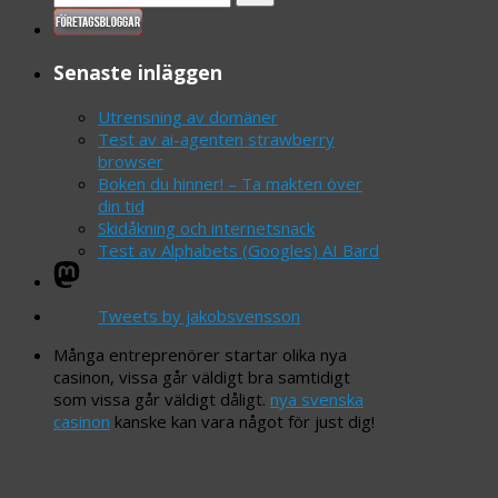
for:
Senaste inläggen
Utrensning av domäner
Test av ai-agenten strawberry
browser
Boken du hinner! – Ta makten över
din tid
Skidåkning och internetsnack
Test av Alphabets (Googles) AI Bard
Mastodon
Tweets by jakobsvensson
Många entreprenörer startar olika nya
casinon, vissa går väldigt bra samtidigt
som vissa går väldigt dåligt.
nya svenska
casinon
kanske kan vara något för just dig!