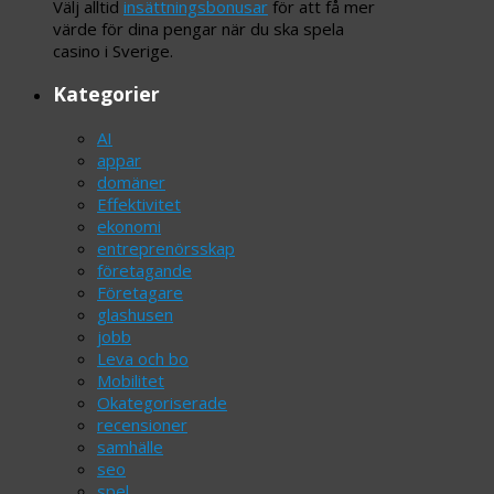
Välj alltid
insättningsbonusar
för att få mer
värde för dina pengar när du ska spela
casino i Sverige.
Kategorier
AI
appar
domäner
Effektivitet
ekonomi
entreprenörsskap
företagande
Företagare
glashusen
jobb
Leva och bo
Mobilitet
Okategoriserade
recensioner
samhälle
seo
spel