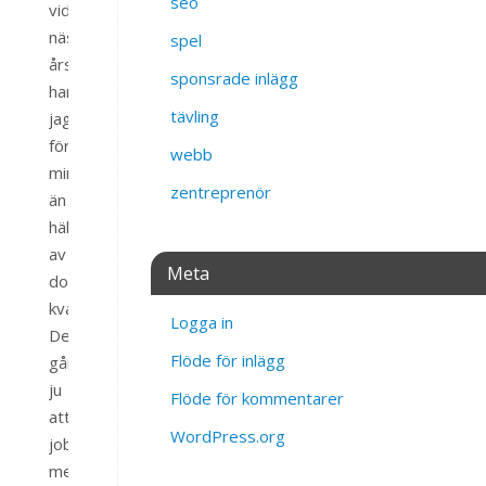
seo
vid
nästa
spel
årsskifte
sponsrade inlägg
har
tävling
jag
förhoppningsvis
webb
mindre
zentreprenör
än
hälften
av
Meta
domänerna
kvar.
Logga in
Det
Flöde för inlägg
går
ju
Flöde för kommentarer
att
WordPress.org
jobba
med