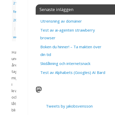
21
Senaste inläggen
februari,
2026
Utrensning av domäner
|
Test av ai-agenten strawberry
webb
browser
Boken du hinner! – Ta makten över
Har
din tid
under
Skidåkning och internetsnack
året
tagit
Test av Alphabets (Googles) AI Bard
mig
i
kragen
och
låtit
Tweets by jakobsvensson
bli