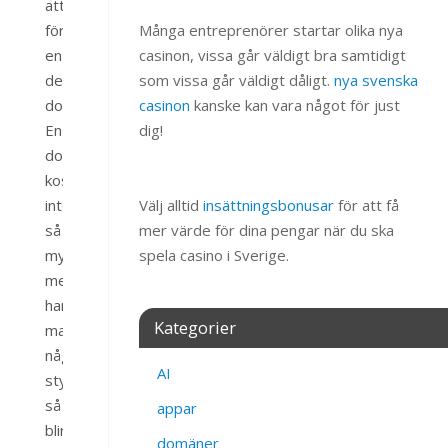
att
förnya
Många entreprenörer startar olika nya
en
casinon, vissa går väldigt bra samtidigt
del
som vissa går väldigt dåligt.
nya svenska
domäner.
casinon
kanske kan vara något för just
En
dig!
domän
kostar
inte
Välj alltid
insättningsbonusar
för att få
så
mer värde för dina pengar när du ska
mycket
spela casino i Sverige.
men
har
Kategorier
man
några
AI
stycken
så
appar
blir
domäner