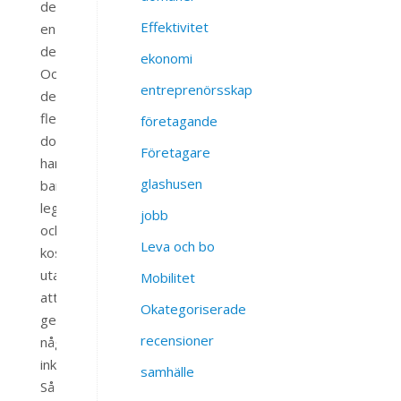
det
Effektivitet
en
del.
ekonomi
Och
entreprenörsskap
de
flesta
företagande
domäner
Företagare
har
glashusen
bara
legat
jobb
och
Leva och bo
kostat
utan
Mobilitet
att
Okategoriserade
ge
recensioner
några
inkomster.
samhälle
Så