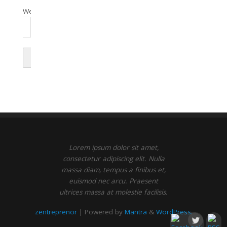
Webbplats
Lorem ipsum dolor sit amet,
consectetur adipiscing elit. Nulla
massa diam, tempus a finibus et,
euismod nec arcu. Praesent
ultrices massa at molestie facilisis.
zentreprenör
| Powered by
Mantra
&
WordPress.