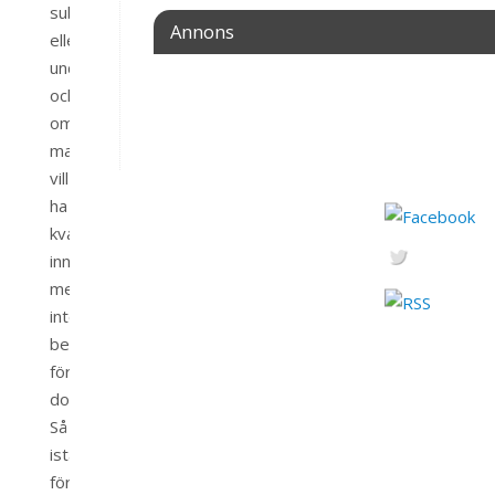
subdomäner
Annons
eller
underkataloger
också
om
man
vill
ha
kvar
innehållet
men
inte
betala
för
domänen.
Så
istället
för