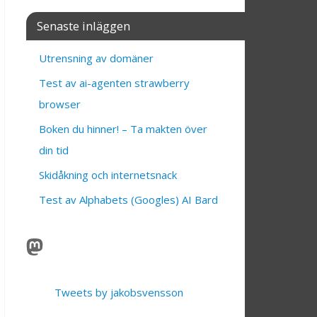
Senaste inläggen
Utrensning av domäner
Test av ai-agenten strawberry
browser
Boken du hinner! – Ta makten över
din tid
Skidåkning och internetsnack
Test av Alphabets (Googles) AI Bard
Tweets by jakobsvensson