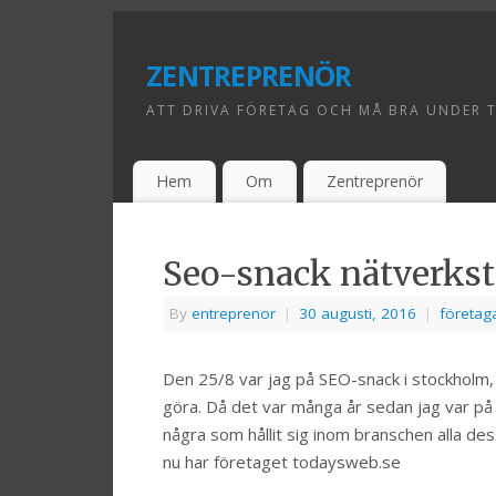
zentreprenör
ATT DRIVA FÖRETAG OCH MÅ BRA UNDER 
Hem
Om
Zentreprenör
Seo-snack nätverkst
By
entreprenor
|
30 augusti, 2016
|
företag
Den 25/8 var jag på SEO-snack i stockholm, 
göra. Då det var många år sedan jag var på de
några som hållit sig inom branschen alla d
nu har företaget todaysweb.se