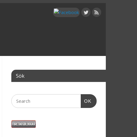
Sök
OK