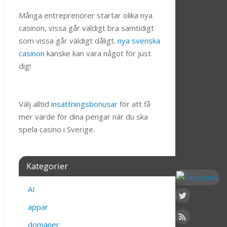
Många entreprenörer startar olika nya
casinon, vissa går väldigt bra samtidigt
som vissa går väldigt dåligt.
nya svenska
casinon
kanske kan vara något för just
dig!
Välj alltid
insättningsbonusar
för att få
mer värde för dina pengar när du ska
spela casino i Sverige.
Kategorier
AI
appar
domäner