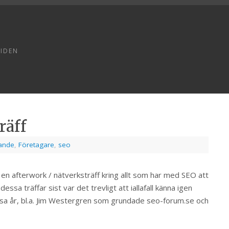
TIDEN
räff
ande
,
Företagare
,
seo
en afterwork / nätverksträff kring allt som har med SEO att
ssa träffar sist var det trevligt att iallafall känna igen
essa år, bl.a. Jim Westergren som grundade seo-forum.se och