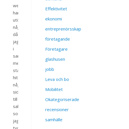
webbsidor
Effektivitet
har
ekonomi
utökats
något
entreprenörsskap
då
företagande
jag
i
Företagare
samband
glashusen
med
jobb
starten
hittat
Leva och bo
några
Mobilitet
sidor
till
Okategoriserade
salu
recensioner
som
samhälle
jag
tyckte