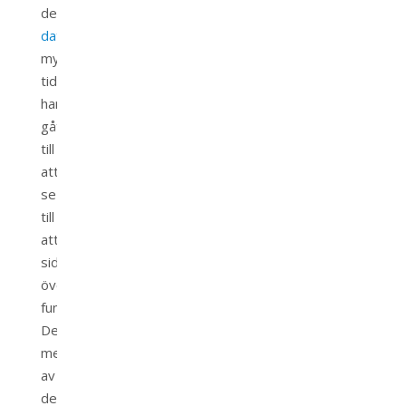
del
databasproblem
så
mycket
tid
har
gått
till
att
se
till
att
sidorna
överhuvudtaget
fungerar.
Det
mesta
av
detta