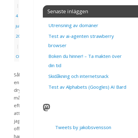
|
Senaste inläggen
4
Utrensning av domäner
juli,
Test av ai-agenten strawberry
2012
browser
|
Boken du hinner! – Ta makten över
Okategoriserade
din tid
Såhär
Skidåkning och internetsnack
en
Test av Alphabets (Googles) AI Bard
dryg
månad
efter
att
jag
Tweets by jakobsvensson
officiellt
har