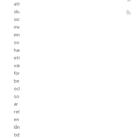
att
skapa
sidor
med
innehåll
som
har
ett
värde
för
besökaren
och
som
är
relevanta
en
lång
tid