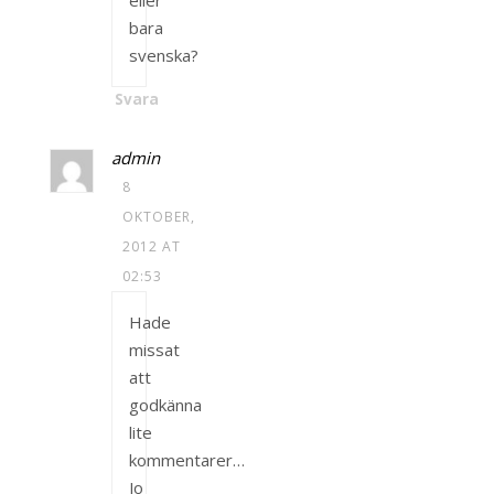
bara
svenska?
Svara
admin
8
OKTOBER,
2012 AT
02:53
Hade
missat
att
godkänna
lite
kommentarer…
Jo