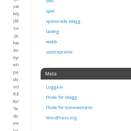
seo
var
spel
köpvärda.
(Bl.a.
sponsrade inlägg
svininfluensa.se
)
tävling
Jag
webb
har
även
zentreprenör
nyregistrerat
ett
par
Meta
domännamn
också
Logga in
från
Flöde för inlägg
listan
Flöde för kommentarer
”lediga
domäner
WordPress.org
med
potential”.