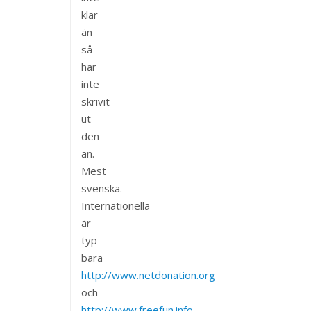
klar
än
så
har
inte
skrivit
ut
den
än.
Mest
svenska.
Internationella
är
typ
bara
http://www.netdonation.org
och
http://www.freefun.info