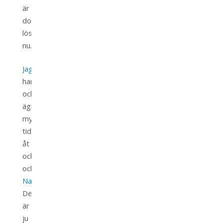
är
dock
löst
nu.
Jag
har
också
ägnat
mycket
tid
åt
trädgården
och
barnen
(
Benjamin
och
Natali
).
Det
är
ju