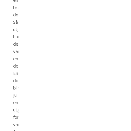
bra
domän…
Så
utgifter
har
det
varit
en
del.
En
domän
blir
ju
en
utgift
för
varje