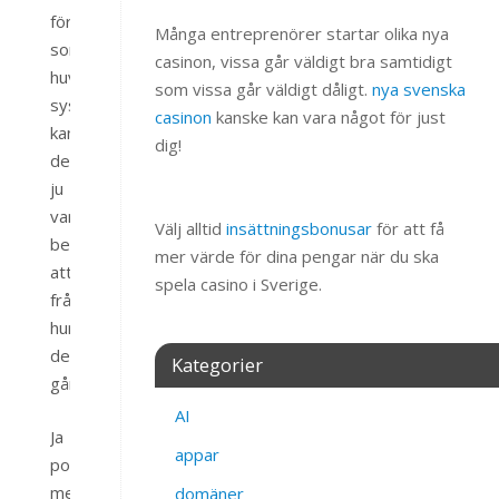
företagandet
Många entreprenörer startar olika nya
som
casinon, vissa går väldigt bra samtidigt
huvudsaklig
som vissa går väldigt dåligt.
nya svenska
sysselsättning
casinon
kanske kan vara något för just
kan
dig!
det
ju
vara
Välj alltid
insättningsbonusar
för att få
berättigat
mer värde för dina pengar när du ska
att
spela casino i Sverige.
fråga
hur
det
Kategorier
går.
AI
Ja
appar
portföljen
med
domäner