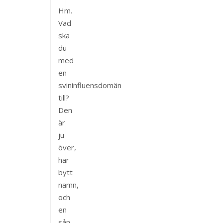
Hm.
Vad
ska
du
med
en
svininfluensdomän
till?
Den
är
ju
över,
har
bytt
namn,
och
en
sån