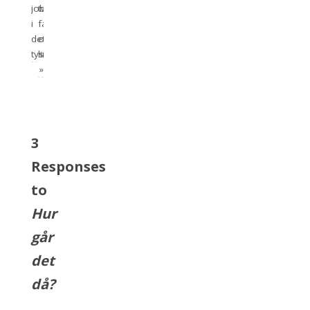
jobba
twitter,
i
facebook
det
och
tysta
linkedin
»
3
Responses
to
Hur
går
det
då?