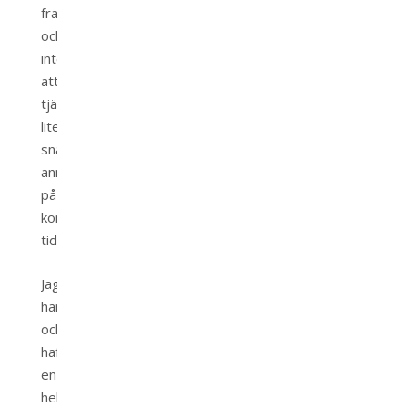
framöver
och
inte
att
tjäna
lite
snabba
annonsinkomster
på
kort
tid.
Jag
har
också
haft
en
hel