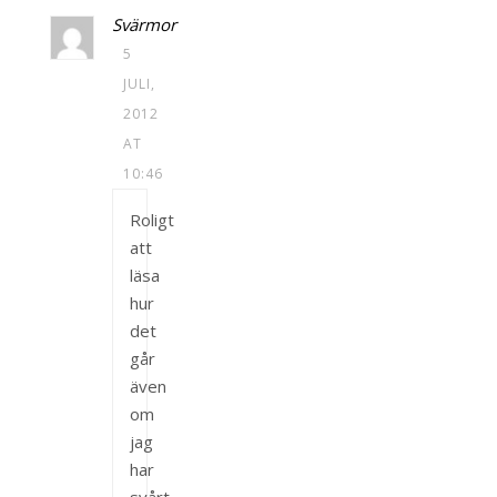
Svärmor
5
JULI,
2012
AT
10:46
Roligt
att
läsa
hur
det
går
även
om
jag
har
svårt