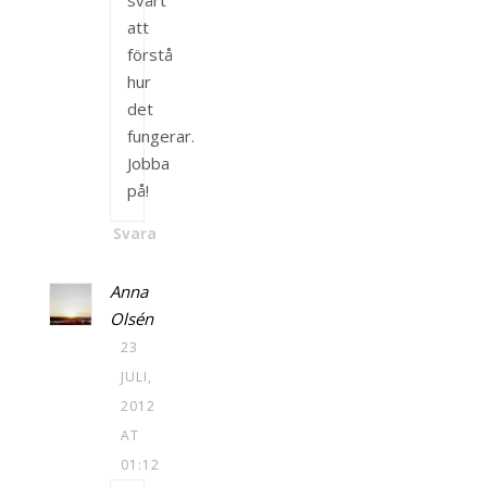
att
förstå
hur
det
fungerar.
Jobba
på!
Svara
Anna
Olsén
23
JULI,
2012
AT
01:12