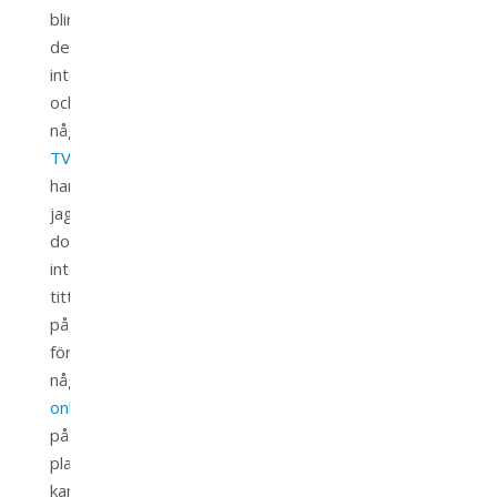
blir
det
inte
och
någon
TV
har
jag
dock
inte
tittat
på,
förutom
några
onlinesändningar
på
play-
kanalerna.