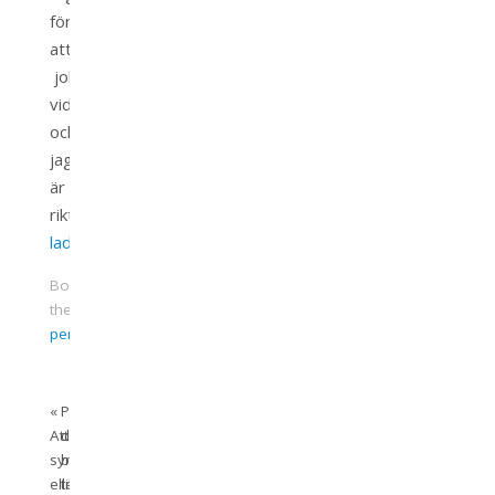
för
att
jobba
vidare
och
jag
är
riktigt
laddad
.
Bookmark
the
permalink
.
«
Publicera
Att
dina
synas
blogginlägg
eller
till